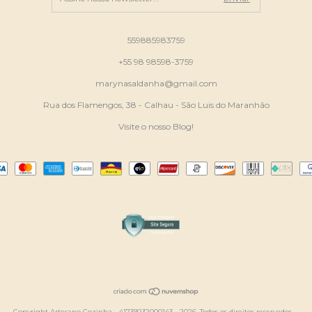
559885983759
+55 98 98598-3759
marynasaldanha@gmail.com
Rua dos Flamengos, 38 - Calhau - São Luis do Maranhão
Visite o nosso Blog!
Copyright Artesano Cozinha - 41739232000143 - 2026. Todos os direitos reservados.