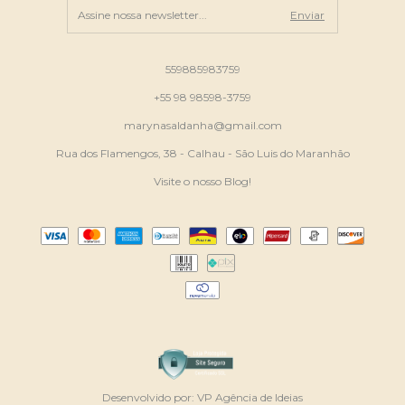
559885983759
+55 98 98598-3759
marynasaldanha@gmail.com
Rua dos Flamengos, 38 - Calhau - São Luis do Maranhão
Visite o nosso Blog!
Desenvolvido por:
VP Agência de Ideias