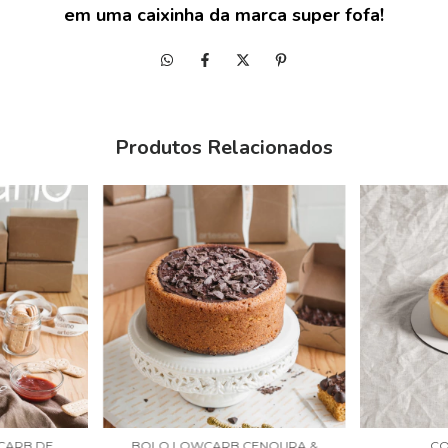
em uma caixinha da marca super fofa!
Produtos Relacionados
CARB DE
BOLO LOWCARB CENOURA &
CO