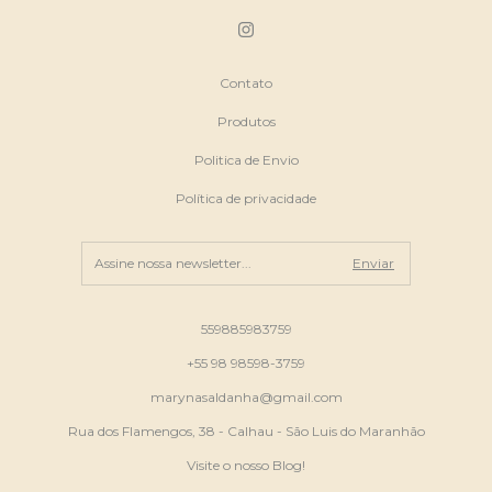
Contato
Produtos
Politica de Envio
Política de privacidade
559885983759
+55 98 98598-3759
marynasaldanha@gmail.com
Rua dos Flamengos, 38 - Calhau - São Luis do Maranhão
Visite o nosso Blog!