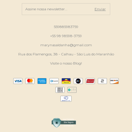
559885983759
+55 98 98598-3759
marynasaldanha@gmail.com
Rua dos Flamengos, 38 - Calhau - São Luis do Maranhão
Visite o nosso Blog!