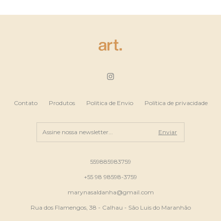
Contato
Produtos
Politica de Envio
Política de privacidade
559885983759
+55 98 98598-3759
marynasaldanha@gmail.com
Rua dos Flamengos, 38 - Calhau - São Luis do Maranhão