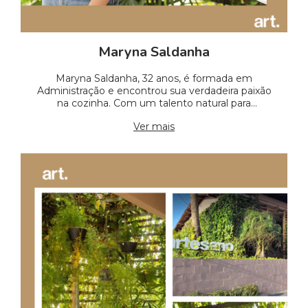
Maryna Saldanha
Maryna Saldanha, 32 anos, é formada em
Administração e encontrou sua verdadeira paixão
na cozinha. Com um talento natural para
transformar ingredientes em felicidade, Maryna
Ver mais
dedica-se a criar experiências culinárias que
encantam e satisfazem. Desde cedo, Maryna
percebeu que a comida tem o poder de unir
pessoas e criar momentos inesquecíveis. Sua
paixão por cozinhar e receber é evidente em cada
prato que prepara, sempre com muito carinho e
dedicação. A *Cozinha Artesano* é a materialização
das experiências e ideias de Maryna, construídas ao
redor da mesa. Cada receita reflete o que ela mais
gosta de comer e cozinhar, e é com grande prazer
que ela compartilha essas delícias com seus
queridos clientes. Venha conhecer o trabalho de
Maryna Saldanha e descubra como a comida pode
ser uma verdadeira expressão de amor e cuidado.