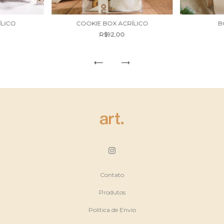
ÍLICO
COOKIE BOX ACRÍLICO
B
R$92,00
Contato
Produtos
Politica de Envio