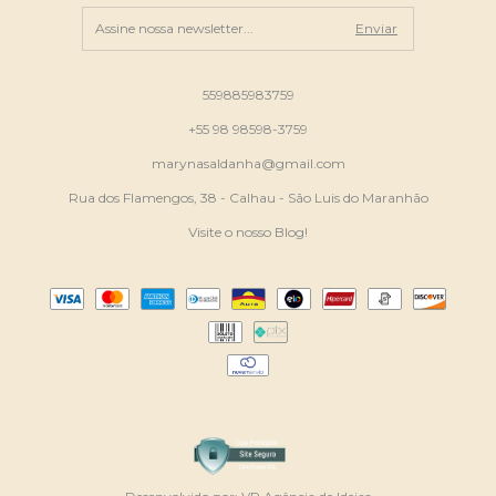
559885983759
+55 98 98598-3759
marynasaldanha@gmail.com
Rua dos Flamengos, 38 - Calhau - São Luis do Maranhão
Visite o nosso Blog!