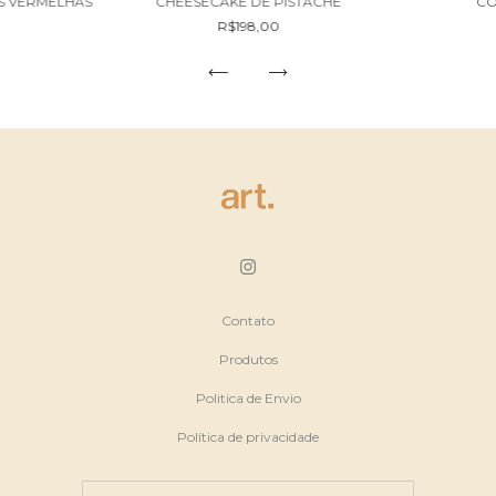
S VERMELHAS
CHEESECAKE DE PISTACHE
CO
R$198,00
Contato
Produtos
Politica de Envio
Política de privacidade