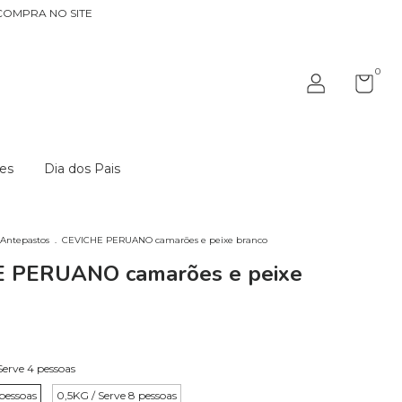
COMPRA NO SITE
0
es
Dia dos Pais
Antepastos
.
CEVICHE PERUANO camarões e peixe branco
 PERUANO camarões e peixe
Serve 4 pessoas
pessoas
0,5KG / Serve 8 pessoas