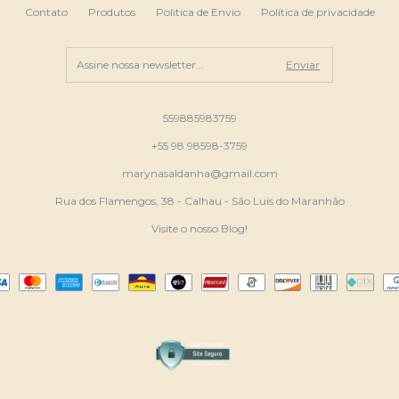
Contato
Produtos
Politica de Envio
Política de privacidade
559885983759
+55 98 98598-3759
marynasaldanha@gmail.com
Rua dos Flamengos, 38 - Calhau - São Luis do Maranhão
Visite o nosso Blog!