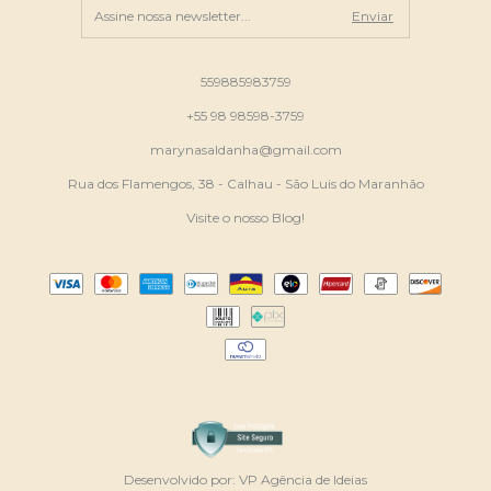
559885983759
+55 98 98598-3759
marynasaldanha@gmail.com
Rua dos Flamengos, 38 - Calhau - São Luis do Maranhão
Visite o nosso Blog!
Desenvolvido por:
VP Agência de Ideias